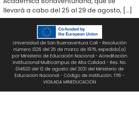
Académica Bonaventuriana, que se
llevará a cabo del 25 al 29 de agosto, […]
Universidad de San Buenaventura Cali - Resolución
número 1326 del 25 de marzo de 1975, expedido(a)
por Ministerio de Educación Nacional - Acreditación
Institucional Multicampus de Alta Calidad - Res. No.
014620 del 12 de agosto del 2021 del Ministerio de
Educación Nacional - Código de institución: 1716 -
VIGILADA MINEDUCACIÓN